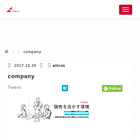
T
o
g
g
l
e
n
ホーム
company
a
v
2017.10.30
attrus
i
company
g
a
Tweet
t
i
o
n