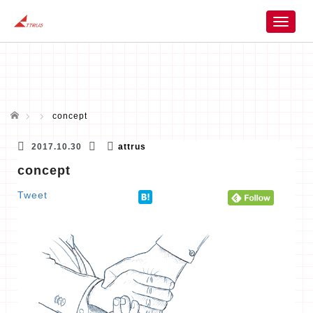
T
o
g
g
l
e
n
ホーム
concept
a
v
2017.10.30
attrus
i
concept
g
a
Tweet
t
i
o
n