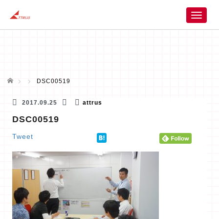
T
o
g
g
l
e
n
ホーム
DSC00519
a
v
2017.09.25
attrus
i
DSC00519
g
a
Tweet
t
i
o
n