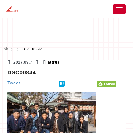
T
o
g
g
l
e
n
ホーム
DSC00844
a
v
2017.09.7
attrus
i
DSC00844
g
a
Tweet
t
i
o
n