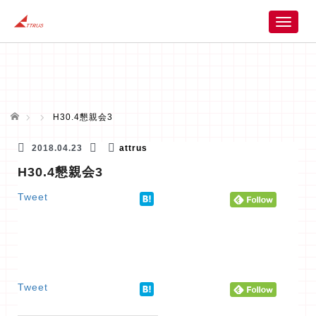
T
o
g
g
l
e
n
ホーム
H30.4懇親会3
a
v
2018.04.23
attrus
i
H30.4懇親会3
g
a
Tweet
t
i
o
n
Tweet