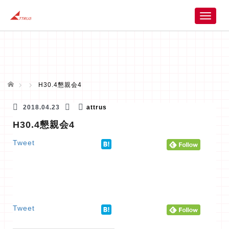
T
o
g
g
l
e
n
ホーム
H30.4懇親会4
a
v
2018.04.23
attrus
i
H30.4懇親会4
g
a
Tweet
t
i
o
n
Tweet