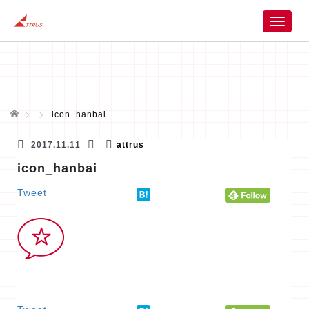
T
o
g
g
l
e
n
ホーム
icon_hanbai
a
v
2017.11.11
attrus
i
icon_hanbai
g
a
Tweet
t
i
o
n