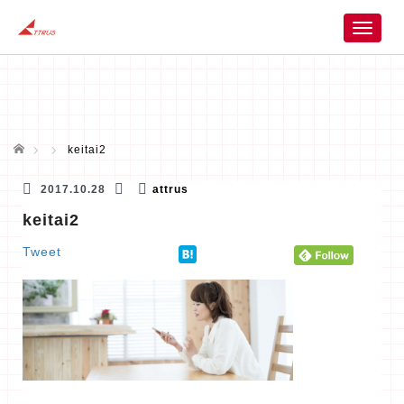
T
o
g
g
l
e
n
ホーム
keitai2
a
v
2017.10.28
attrus
i
keitai2
g
a
Tweet
t
i
o
n