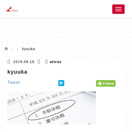
T
o
g
g
l
e
n
ホーム
kyuuka
a
v
2019.08.18
attrus
i
kyuuka
g
a
Tweet
t
i
o
n