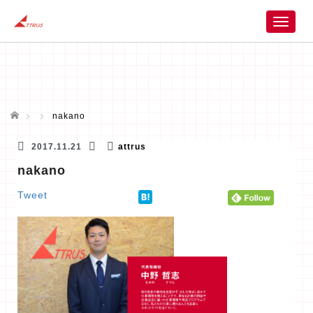
T
o
g
g
l
e
n
ホーム
nakano
a
v
2017.11.21
attrus
i
nakano
g
a
Tweet
t
i
o
n