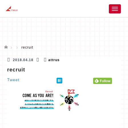
T
o
g
g
l
e
n
ホーム
recruit
a
v
2018.04.18
attrus
i
recruit
g
a
Tweet
t
i
o
n