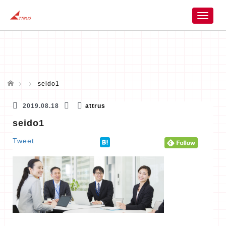
T
o
g
g
l
e
n
ホーム
seido1
a
v
2019.08.18
attrus
i
seido1
g
a
Tweet
t
i
o
n