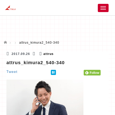
T
o
g
g
l
e
n
ホーム
attrus_kimura2_540-340
a
v
2017.09.26
attrus
i
attrus_kimura2_540-340
g
a
Tweet
t
i
o
n