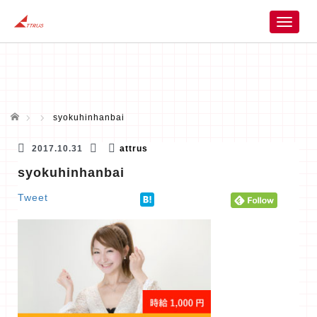
T
o
g
g
l
e
n
ホーム
syokuhinhanbai
a
v
2017.10.31
attrus
i
syokuhinhanbai
g
a
Tweet
t
i
o
n