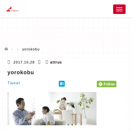
T
o
g
g
l
e
n
ホーム
yorokobu
a
v
2017.10.28
attrus
i
yorokobu
g
a
Tweet
t
i
o
n