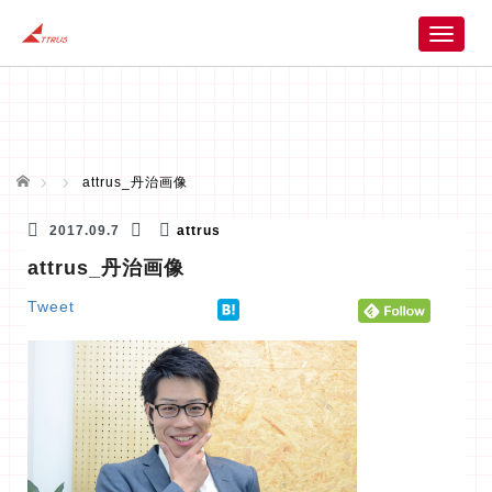
T
o
g
g
l
e
n
ホーム
attrus_丹治画像
a
v
2017.09.7
attrus
i
attrus_丹治画像
g
a
Tweet
t
i
o
n